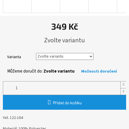
349 Kč
Měrná
Zvolte variantu
cena:
Varianta
Můžeme doručit do:
Zvolte variantu
Možnosti doručení
Přidat do košíku
Vel. 122-164
Materiál: 100% Polyester