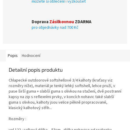
můžete si oblečení i vyzkoušet
Doprava
Zásilkovnou
ZDARMA
pro objednávky nad 700 Kč
Popis
Hodnocení
Detailní popis produktu
Chlapecké outdoorové softshellové 3/4 kalhoty (kraťasy viz
rozměry níže), materiál je tenký lehký softshell, lehce pruží, v
pase širší guma + slabší guma s olivkou na stažení, dvě postranní
kapsy na zip s reflexními prvky, v koncích nohavic také slabší
guma s olivkou, kalhoty jsou velice pěkně propracované,
klasický kalhotový střih...
Rozměry :