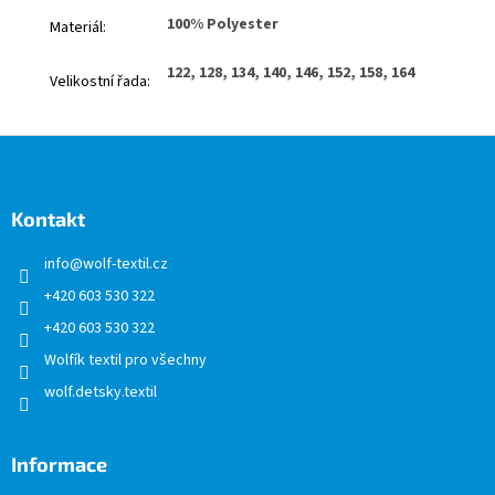
100% Polyester
Materiál
:
122, 128, 134, 140, 146, 152, 158, 164
Velikostní řada
:
Z
á
p
a
Kontakt
t
info
@
wolf-textil.cz
í
+420 603 530 322
+420 603 530 322
Wolfík textil pro všechny
wolf.detsky.textil
Informace