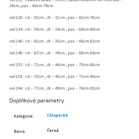
vel.122 : celková délka – 53cm , délka nohavice od rozkroku -
29cm, pas – 60cm-76cm
vel.128 : cd – 55cm , dr – 31cm , pas – 62cm-78cm
vel.134 : cd – 59cm , dr – 34cm , pas – 64cm-80cm
vel.140 : cd – 61cm , dr – 35cm , pas – 66cm-82cm
vel.146 : cd – 67cm , dr – 39cm , pas – 68cm-84cm
vel.152 : cd – 71cm , dr – 44cm , pas – 70cm-88cm
vel.158 : cd – 73cm , dr – 45cm , pas – 72cm-90cm
vel.164 : cd – 77cm , dr – 49cm , pas – 76cm-92cm
Doplňkové parametry
Chlapecké
Kategorie
:
Černá
Barva
: