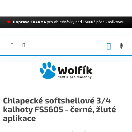
❤
Doprava ZDARMA
pro objednávky nad 1500Kč přes Zásilkovnu
Přejít
na
obsah
NÁKUP
KOŠÍK
Chlapecké softshellové 3/4
kalhoty FS5605 - černé, žluté
aplikace