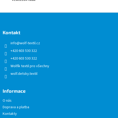
Z
á
p
a
Kontakt
t
info
@
wolf-textil.cz
í
+420 603 530 322
+420 603 530 322
Wolfík textil pro všechny
wolf.detsky.textil
Informace
O nás
Doprava a platba
Kontakty