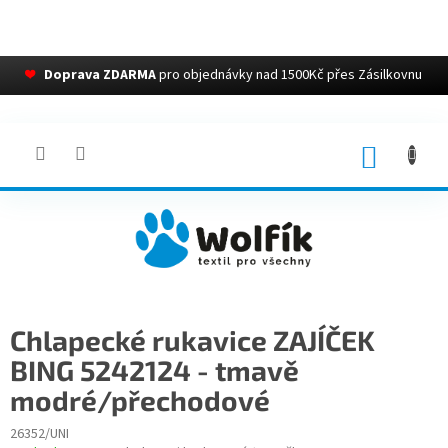
❤
Doprava ZDARMA
pro objednávky nad 1500Kč přes Zásilkovnu
Přejít
na
obsah
NÁKUP
KOŠÍK
Chlapecké rukavice ZAJÍČEK
BING 5242124 - tmavě
modré/přechodové
26352/UNI