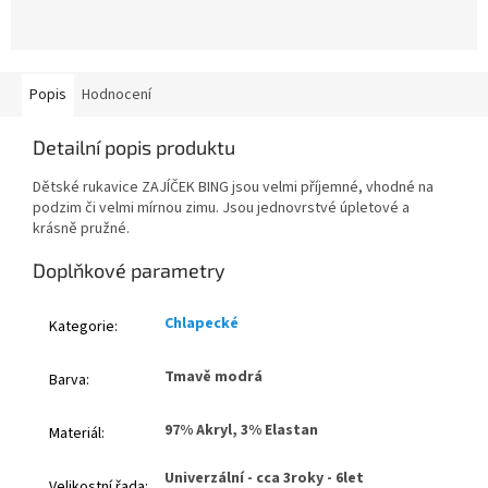
Popis
Hodnocení
Detailní popis produktu
Dětské rukavice ZAJÍČEK BING jsou velmi příjemné, vhodné na
podzim či velmi mírnou zimu. Jsou jednovrstvé úpletové a
krásně pružné.
Doplňkové parametry
Chlapecké
Kategorie
:
Tmavě modrá
Barva
:
97% Akryl, 3% Elastan
Materiál
:
Univerzální - cca 3roky - 6let
Velikostní řada
: