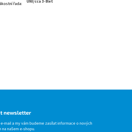
UNI/cca 3-8let
likostní řada
:
t newsletter
j e-mail a my vám budeme zasílat informace o nových
 na našem e-shopu.