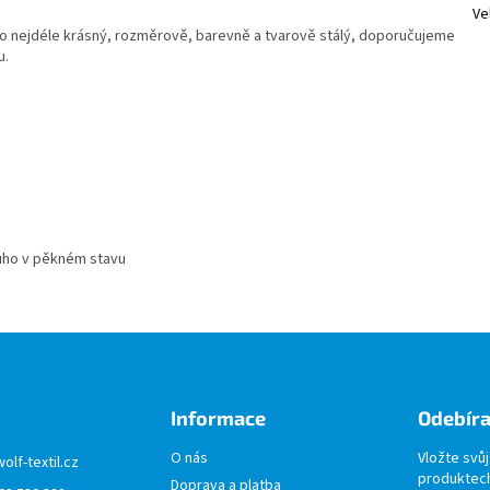
Ve
o nejdéle krásný, rozměrově, barevně a tvarově stálý, doporučujeme
u.
ouho v pěkném stavu
Informace
Odebíra
O nás
Vložte svů
wolf-textil.cz
produktech
Doprava a platba