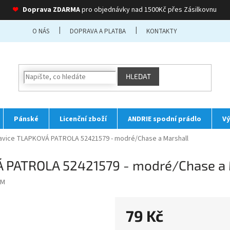
❤
Doprava ZDARMA
pro objednávky nad 1500Kč přes Zásilkovnu
O NÁS
DOPRAVA A PLATBA
KONTAKTY
HLEDAT
Pánské
Licenční zboží
ANDRIE spodní prádlo
Vý
avice TLAPKOVÁ PATROLA 52421579 - modré/Chase a Marshall
Á PATROLA 52421579 - modré/Chase a 
 M
79 Kč