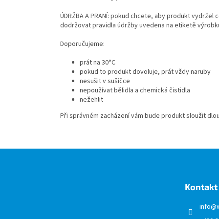
ÚDRŽBA A PRANÍ: pokud chcete, aby produkt vydržel c
dodržovat pravidla údržby uvedena na etiketě výrobk
Doporučujeme:
prát na 30°C
pokud to produkt dovoluje, prát vždy naruby
nesušit v sušičce
nepoužívat bělidla a chemická čistidla
nežehlit
Při správném zacházení vám bude produkt sloužit dl
Z
á
p
a
Kontakt
t
í
info
@