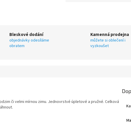
Bleskové dodání
Kamenná prodejna
objednávky odesíláme
můžete si oblečení i
obratem
vyzkoušet
Dop
odzim či velmi mírnou zimu. Jednovrstvé úpletové a pružné. Celková
Ka
táhnout.
Ma