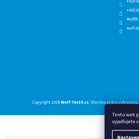
+420 6
+420 6
Wolfík
wolf.de
Copyright 2026
Wolf-Textil.cz
. Všechna práva vyhrazena.
Tento web p
vyjadřujete s
Nastaven