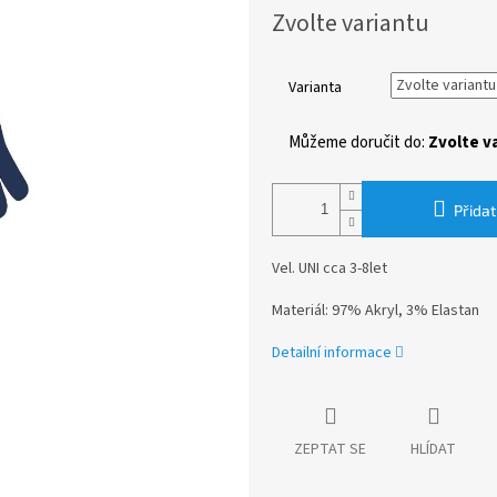
Měrná
Zvolte variantu
cena:
Varianta
Můžeme doručit do:
Zvolte v
Přidat
Vel. UNI cca 3-8let
Materiál: 97% Akryl, 3% Elastan
Detailní informace
ZEPTAT SE
HLÍDAT