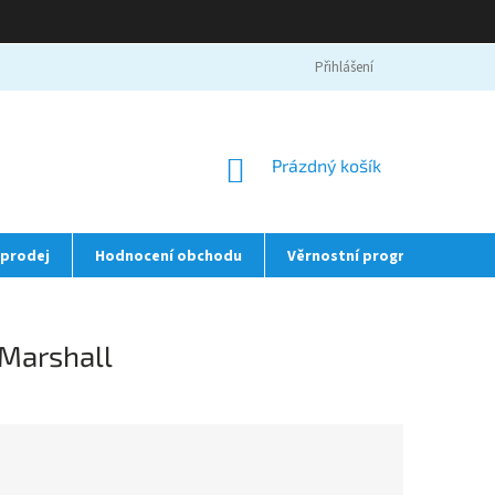
Přihlášení
NÁKUPNÍ
Prázdný košík
KOŠÍK
prodej
Hodnocení obchodu
Věrnostní program
❤️
Marshall