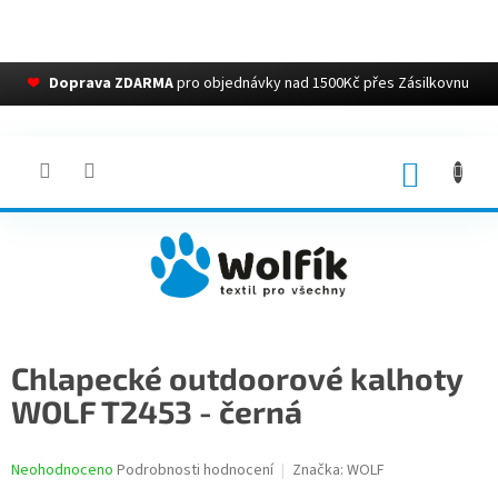
❤
Doprava ZDARMA
pro objednávky nad 1500Kč přes Zásilkovnu
Přejít
na
obsah
NÁKUP
KOŠÍK
Chlapecké outdoorové kalhoty
WOLF T2453 - černá
Průměrné
Neohodnoceno
Podrobnosti hodnocení
Značka:
WOLF
hodnocení