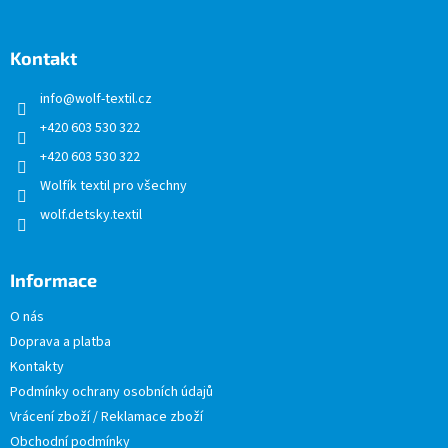
á
p
a
Kontakt
t
info
@
wolf-textil.cz
í
+420 603 530 322
+420 603 530 322
Wolfík textil pro všechny
wolf.detsky.textil
Informace
O nás
Doprava a platba
Kontakty
Podmínky ochrany osobních údajů
Vrácení zboží / Reklamace zboží
Obchodní podmínky