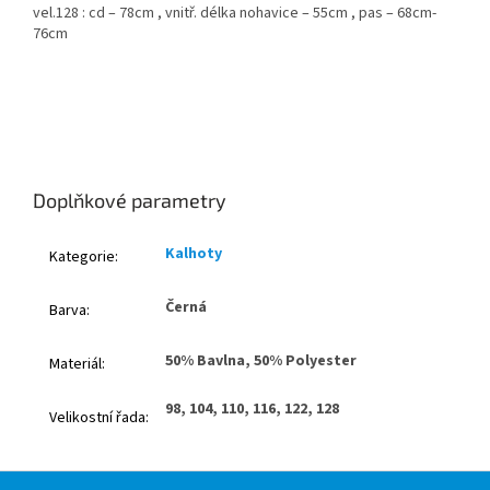
vel.128 : cd – 78cm , vnitř. délka nohavice – 55cm , pas – 68cm-
76cm
Doplňkové parametry
Kalhoty
Kategorie
:
Černá
Barva
:
50% Bavlna, 50% Polyester
Materiál
:
98, 104, 110, 116, 122, 128
Velikostní řada
:
Z