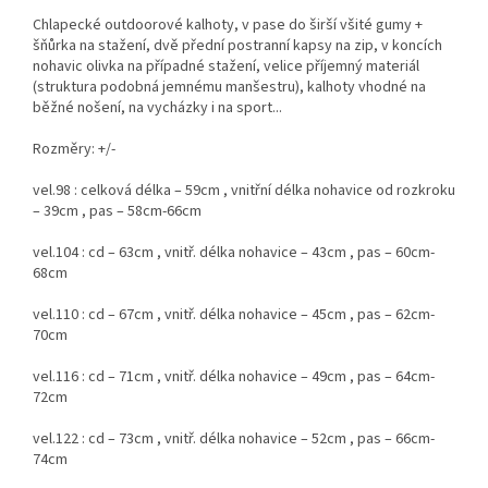
Chlapecké outdoorové kalhoty, v pase do širší všité gumy +
šňůrka na stažení, dvě přední postranní kapsy na zip, v koncích
nohavic olivka na případné stažení, velice příjemný materiál
(struktura podobná jemnému manšestru), kalhoty vhodné na
běžné nošení, na vycházky i na sport...
Rozměry: +/-
vel.98 : celková délka – 59cm , vnitřní délka nohavice od rozkroku
– 39cm , pas – 58cm-66cm
vel.104 : cd – 63cm , vnitř. délka nohavice – 43cm , pas – 60cm-
68cm
vel.110 : cd – 67cm , vnitř. délka nohavice – 45cm , pas – 62cm-
70cm
vel.116 : cd – 71cm , vnitř. délka nohavice – 49cm , pas – 64cm-
72cm
vel.122 : cd – 73cm , vnitř. délka nohavice – 52cm , pas – 66cm-
74cm