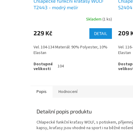
Chlapecké funkční kraťasy WOLF
Chlape
T2443 - modrý melír
S2404 
Skladem
(1 ks)
229 Kč
209 
DETAIL
Vel. 104-134 Materiál: 90% Polyester, 10%
Vel. 116
Elastan
Elastan
104
Popis
Hodnocení
Detailní popis produktu
Chlapecké funkční kraťasy WOLF, s potiskem, příjemný
kapsy, kraťasy jsou vhodné na sport i na běžné nošení 