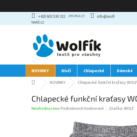
Přejít
+420 603 530 322
info@wolf-
na
textil.cz
obsah
NOVINKY
Dívčí
Chlapecké
Dámské
Domů
NOVINKY
Chlapecké funkční kraťasy WOLF
Chlapecké funkční kraťasy W
Průměrné
Neohodnoceno
Podrobnosti hodnocení
Značka:
WOLF
hodnocení
produktu
je
0,0