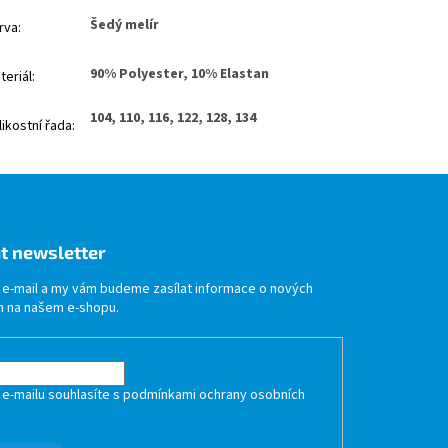
Šedý melír
rva
:
90% Polyester, 10% Elastan
teriál
:
104, 110, 116, 122, 128, 134
likostní řada
:
t newsletter
j e-mail a my vám budeme zasílat informace o nových
 na našem e-shopu.
 e-mailu souhlasíte s
podmínkami ochrany osobních