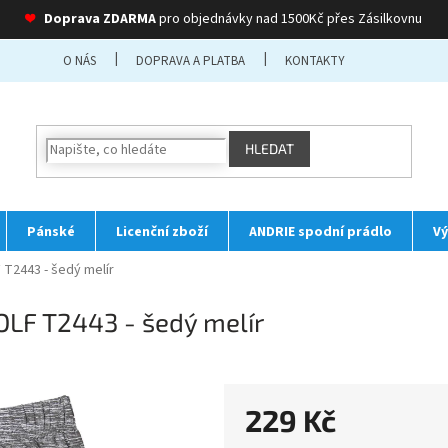
❤
Doprava ZDARMA
pro objednávky nad 1500Kč přes Zásilkovnu
O NÁS
DOPRAVA A PLATBA
KONTAKTY
HLEDAT
Pánské
Licenční zboží
ANDRIE spodní prádlo
Vý
 T2443 - šedý melír
OLF T2443 - šedý melír
229 Kč