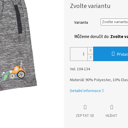
Měrná
Zvolte variantu
cena:
Varianta
Můžeme doručit do:
Zvolte v
Přidat
Vel. 104-134
Materiál: 90% Polyester, 10% Ela
Detailní informace
ZEPTAT SE
HLÍDAT