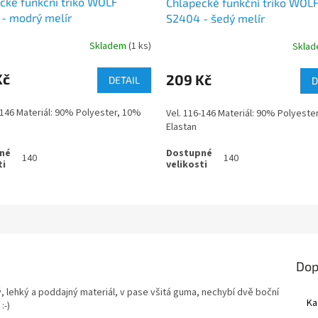
cké funkční triko WOLF
Chlapecké funkční triko WOL
- modrý melír
S2404 - šedý melír
Skladem
(1 ks)
Skla
Kč
209 Kč
DETAIL
D
-146 Materiál: 90% Polyester, 10%
Vel. 116-146 Materiál: 90% Polyeste
Elastan
140
140
Dop
, lehký a poddajný materiál, v pase všitá guma, nechybí dvě boční
Ka
:-)