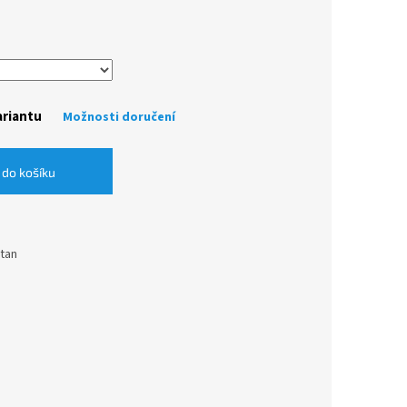
ariantu
Možnosti doručení
 do košíku
stan