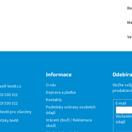
Ba
Ma
Ve
Informace
Odebíra
O nás
Vložte svů
wolf-textil.cz
produktech
Doprava a platba
03 530 322
Kontakty
03 530 322
E-mail
Podmínky ochrany osobních
 textil pro všechny
údajů
Vložením
Vrácení zboží / Reklamace
tsky.textil
údajů
zboží