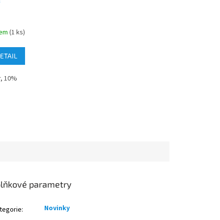
F
dem
(1 ks)
ETAIL
r, 10%
lňkové parametry
Novinky
tegorie
: