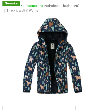
Novinka
Průměrné
Neohodnoceno
Podrobnosti hodnocení
hodnocení
Značka:
Wolf & Wolfie
produktu
je
0,0
z
5
hvězdiček.