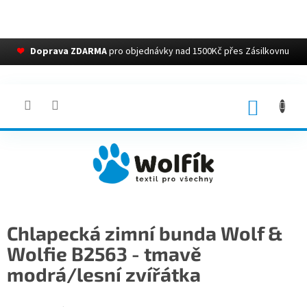
❤
Doprava ZDARMA
pro objednávky nad 1500Kč přes Zásilkovnu
Přejít
na
obsah
NÁKUP
KOŠÍK
Chlapecká zimní bunda Wolf &
Wolfie B2563 - tmavě
modrá/lesní zvířátka