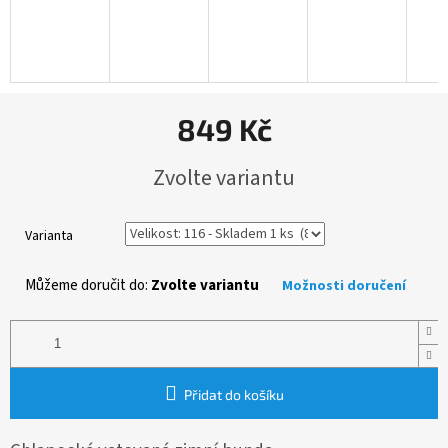
849 Kč
Měrná
Zvolte variantu
cena:
Varianta
Můžeme doručit do:
Zvolte variantu
Možnosti doručení
Přidat do košíku