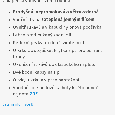
Chlapecká vatovaná zimní bunda
Prodyšná, nepromokavá a větruvzdorná
Vnitřní strana
zateplená jemným flísem
Uvnitř rukávů a v kapuci nylonová podšívka
Lehce prodloužený zadní díl
Reflexní prvky pro lepší viditelnost
U krku do stojáčku, krytka zipu pro ochranu
brady
Ukončení rukávů do elastického nápletu
Dvě boční kapsy na zip
Olivky u krku a v pase na stažení
Vhodné softshellové kalhoty k této bundě
najdete
ZDE
Detailní informace