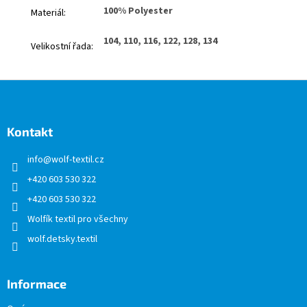
100% Polyester
Materiál
:
104, 110, 116, 122, 128, 134
Velikostní řada
:
Z
á
p
a
Kontakt
t
info
@
wolf-textil.cz
í
+420 603 530 322
+420 603 530 322
Wolfík textil pro všechny
wolf.detsky.textil
Informace