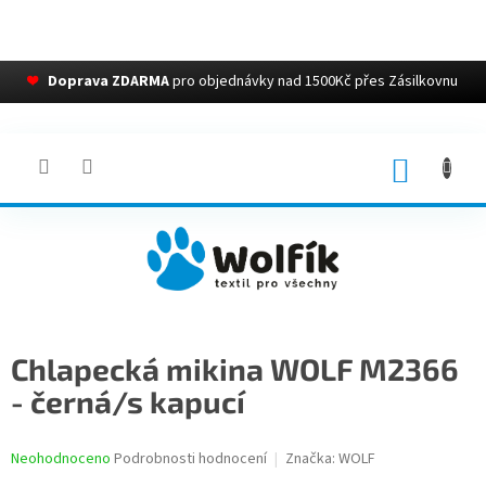
❤
Doprava ZDARMA
pro objednávky nad 1500Kč přes Zásilkovnu
Přejít
na
obsah
NÁKUP
KOŠÍK
Chlapecká mikina WOLF M2366
- černá/s kapucí
Průměrné
Neohodnoceno
Podrobnosti hodnocení
Značka:
WOLF
hodnocení