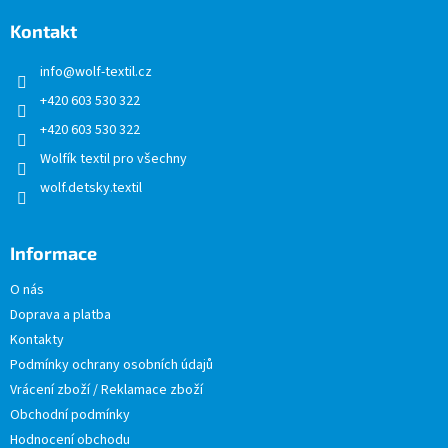
p
a
Kontakt
t
info
@
wolf-textil.cz
í
+420 603 530 322
+420 603 530 322
Wolfík textil pro všechny
wolf.detsky.textil
Informace
O nás
Doprava a platba
Kontakty
Podmínky ochrany osobních údajů
Vrácení zboží / Reklamace zboží
Obchodní podmínky
Hodnocení obchodu