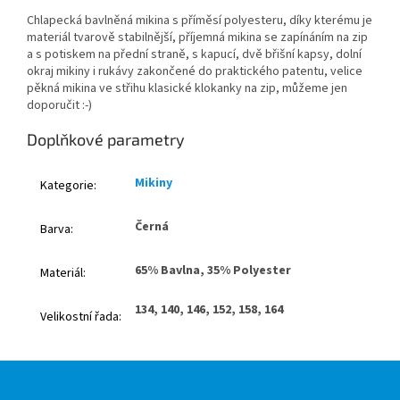
Chlapecká bavlněná mikina s příměsí polyesteru, díky kterému je
materiál tvarově stabilnější, příjemná mikina se zapínáním na zip
a s potiskem na přední straně, s kapucí, dvě břišní kapsy, dolní
okraj mikiny i rukávy zakončené do praktického patentu, velice
pěkná mikina ve střihu klasické klokanky na zip, můžeme jen
doporučit :-)
Doplňkové parametry
Mikiny
Kategorie
:
Černá
Barva
:
65% Bavlna, 35% Polyester
Materiál
:
134, 140, 146, 152, 158, 164
Velikostní řada
:
Z
á