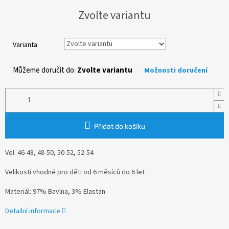
Měrná
Zvolte variantu
cena:
Varianta
Můžeme doručit do:
Zvolte variantu
Možnosti doručení
Přidat do košíku
Vel. 46-48, 48-50, 50-52, 52-54
Velikosti vhodné pro děti od 6 měsíců do 6 let
Materiál: 97% Bavlna, 3% Elastan
Detailní informace