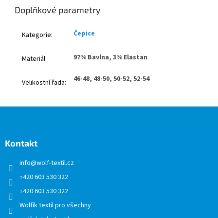
Doplňkové parametry
Čepice
Kategorie
:
97% Bavlna, 3% Elastan
Materiál
:
46-48, 48-50, 50-52, 52-54
Velikostní řada
:
Z
á
p
a
Kontakt
t
info
@
wolf-textil.cz
í
+420 603 530 322
+420 603 530 322
Wolfík textil pro všechny