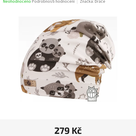
Průměrné
Neohodnoceno
Podrobnosti hodnocení
Značka:
Dráče
hodnocení
produktu
je
0,0
z
5
hvězdiček.
279 Kč