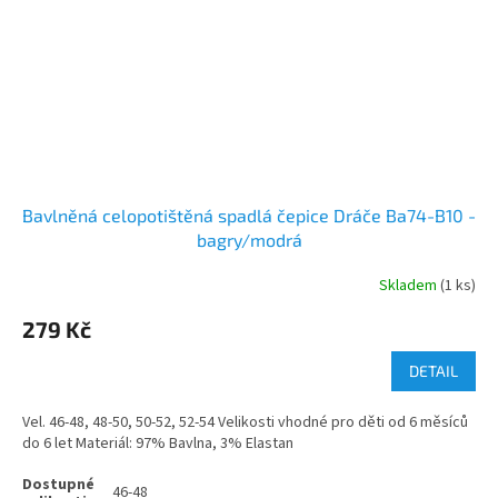
Bavlněná celopotištěná spadlá čepice Dráče Ba74-B10 -
bagry/modrá
Skladem
(1 ks)
279 Kč
DETAIL
Vel. 46-48, 48-50, 50-52, 52-54 Velikosti vhodné pro děti od 6 měsíců
do 6 let Materiál: 97% Bavlna, 3% Elastan
46-48