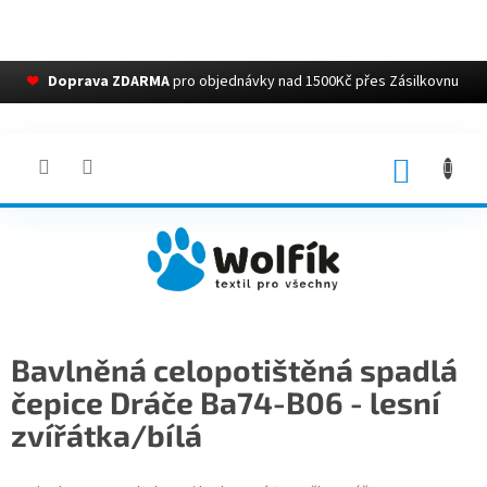
❤
Doprava ZDARMA
pro objednávky nad 1500Kč přes Zásilkovnu
Přejít
na
obsah
NÁKUP
KOŠÍK
Bavlněná celopotištěná spadlá
čepice Dráče Ba74-B06 - lesní
zvířátka/bílá