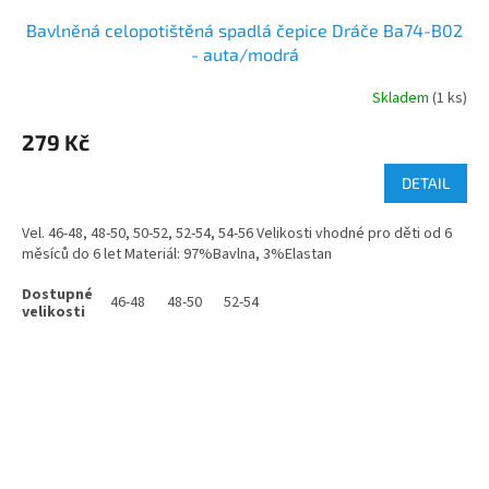
Bavlněná celopotištěná spadlá čepice Dráče Ba74-B02
- auta/modrá
Skladem
(1 ks)
279 Kč
DETAIL
Vel. 46-48, 48-50, 50-52, 52-54, 54-56 Velikosti vhodné pro děti od 6
měsíců do 6 let Materiál: 97%Bavlna, 3%Elastan
46-48
48-50
52-54