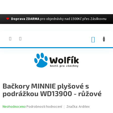
❤
Doprava ZDARMA
pro objednávky nad 1500Kč přes Zásilkovnu
Přejít
na
obsah
NÁKUP
KOŠÍK
Bačkory MINNIE plyšové s
podrážkou WD13900 - růžové
Průměrné
Neohodnoceno
Podrobnosti hodnocení
Značka:
Arditex
hodnocení