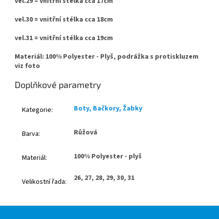
vel.29 = vnitřní stélka cca 17cm
vel.30 = vnitřní stélka cca 18cm
vel.31 = vnitřní stélka cca 19cm
Materiál: 100% Polyester - Plyš, podrážka s protiskluzem
viz foto
Doplňkové parametry
Boty, Bačkory, Žabky
Kategorie
:
Růžová
Barva
:
100% Polyester - plyš
Materiál
:
26, 27, 28, 29, 30, 31
Velikostní řada
:
Z