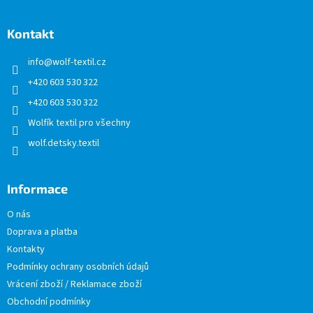
á
p
a
Kontakt
t
info
@
wolf-textil.cz
í
+420 603 530 322
+420 603 530 322
Wolfík textil pro všechny
wolf.detsky.textil
Informace
O nás
Doprava a platba
Kontakty
Podmínky ochrany osobních údajů
Vrácení zboží / Reklamace zboží
Obchodní podmínky