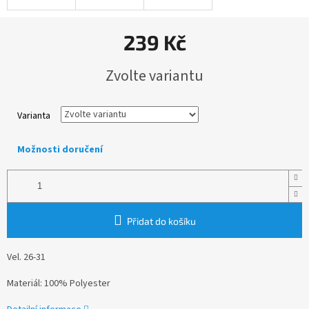
239 Kč
Měrná
Zvolte variantu
cena:
Varianta
Možnosti doručení
Přidat do košíku
Vel. 26-31
Materiál: 100% Polyester